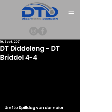
19. Sept. 2021
DT Diddeleng - DT
Briddel 4-4
Um 1te Spilldag vun der neier 