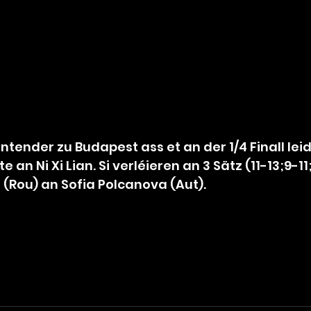
tender zu Budapest ass et an der 1/4 Finall lei
e an Ni Xi Lian. Si verléieren an 3 Sätz (11-13;9-11;
(Rou) an Sofia Polcanova (Aut).