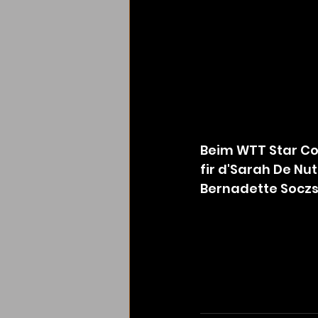
Beim WTT Star Con
fir d'Sarah De Nutt
Bernadette Soczs 