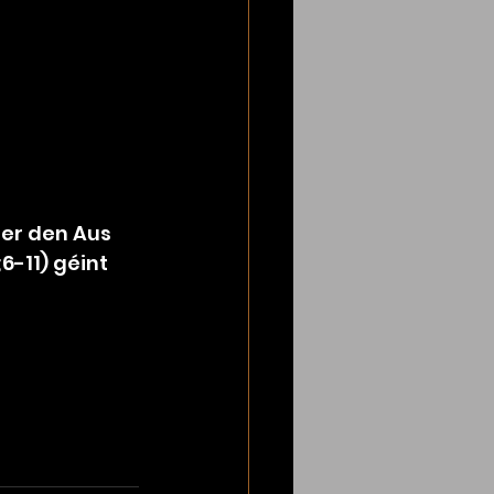
der den Aus 
6-11) géint 