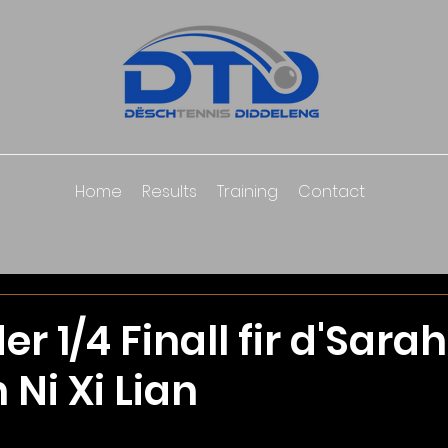
Home
Results
Training
Contact
er 1/4 Finall fir d'Sara
 Ni Xi Lian